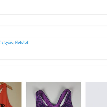
f / Lycra
,
Netstof