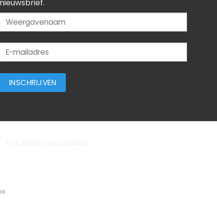
nieuwsbrief.
ek