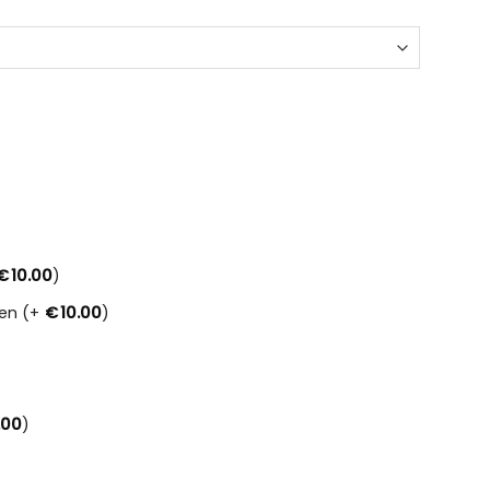
€
10.00
)
en (+
€
10.00
)
.00
)