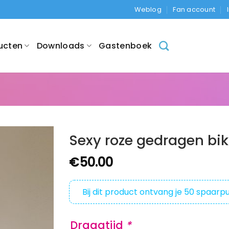
Weblog
Fan account
ucten
Downloads
Gastenboek
Sexy roze gedragen bik
€
50.00
Bij dit product ontvang je
50
spaarpu
Draagtijd
*