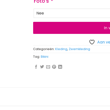
Foto’s
*
In
Aan ve
Categorieën:
Kleding
,
Zwemkleding
Tag:
Bikini