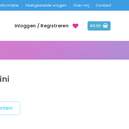
Informatie
Veelgestelde vragen
Over mij
Contact
Inloggen / Registreren
€
0.00
ini
nten!