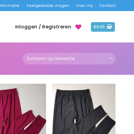
Informatie
Veelgestelde vragen
Over mij
Contact
Inloggen / Registreren
€
0.00