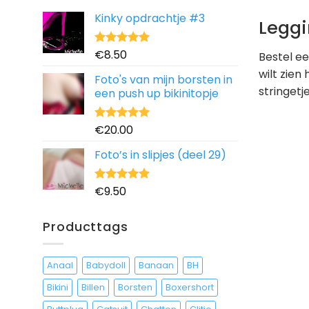
Kinky opdrachtje #3
Legg
€
8.50
Waardering
Bestel ee
5.00
uit 5
wilt zien
Foto's van mijn borsten in
stringetj
een push up bikinitopje
€
20.00
Waardering
5.00
uit 5
Foto’s in slipjes (deel 29)
€
9.50
Waardering
5.00
uit 5
Producttags
Anaal
Babydoll
Banaan
BH
Bikini
Billen
Borsten
Boxershort