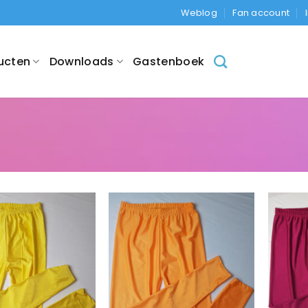
Weblog
Fan account
ucten
Downloads
Gastenboek