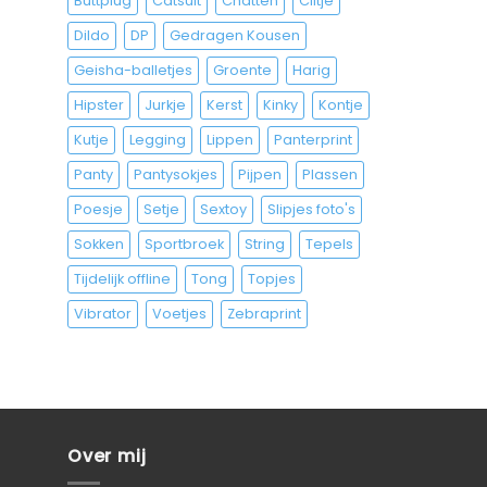
Buttplug
Catsuit
Chatten
Clitje
Dildo
DP
Gedragen Kousen
Geisha-balletjes
Groente
Harig
Hipster
Jurkje
Kerst
Kinky
Kontje
Kutje
Legging
Lippen
Panterprint
Panty
Pantysokjes
Pijpen
Plassen
Poesje
Setje
Sextoy
Slipjes foto's
Sokken
Sportbroek
String
Tepels
Tijdelijk offline
Tong
Topjes
Vibrator
Voetjes
Zebraprint
Over mij