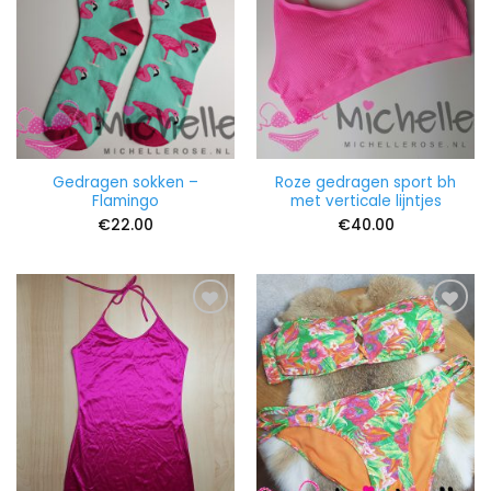
Gedragen sokken –
Roze gedragen sport bh
Flamingo
met verticale lijntjes
€
22.00
€
40.00