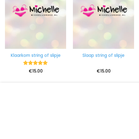
Klaarkom string of slipje
Slaap string of slipje
Waardering
€
15.00
€
15.00
5
uit 5
Voor een veilige en goed werkende website gebruikt deze website
cookies
.
Aanvaarden
Over mij
Welkom op mijn officiële website! De website voor
mijn lekkere gedragen slipjes, lingerie, gebruikte toys,