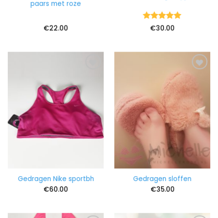
paars met roze
Waardering
€
22.00
€
30.00
5
uit 5
Gedragen Nike sportbh
Gedragen sloffen
€
60.00
€
35.00