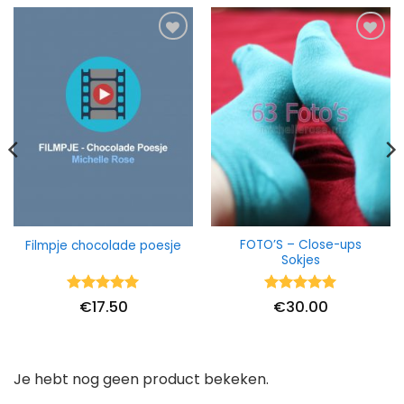
FOTO’S – Close-ups
Filmpje chocolade poesje
Sokjes
Waardering
Waardering
€
17.50
€
30.00
5
uit 5
5
uit 5
Je hebt nog geen product bekeken.