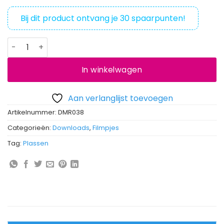
op
klantbeoordelingen
Bij dit product ontvang je
30
spaarpunten!
Filmpje plassen door een doorschijnende string aantal
In winkelwagen
Aan verlanglijst toevoegen
Artikelnummer:
DMR038
Categorieën:
Downloads
,
Filmpjes
Tag:
Plassen