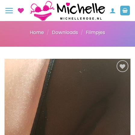
Ga
naar
inhoud
Home
/
Downloads
/
Filmpjes