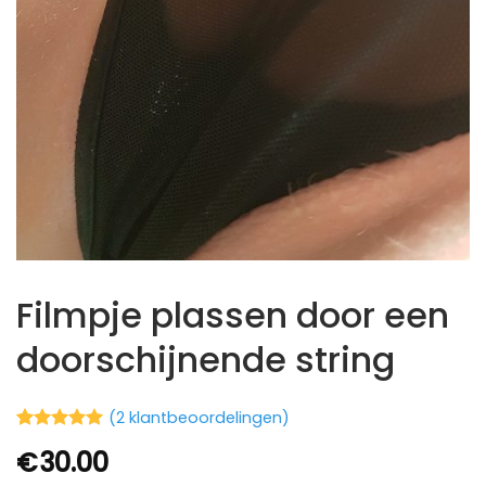
Filmpje plassen door een
doorschijnende string
(
2
klantbeoordelingen)
Waardering
3
€
30.00
5
op 5
gebaseerd