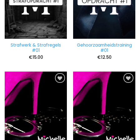
Strafwerk & Strafregels
Gehoorzaamheidstraining
#01
#01
€
15.00
€
12.50