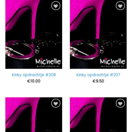
Kinky opdrachtje #208
Kinky opdrachtje #207
€
10.00
€
9.50