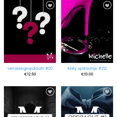
Verrassingsopdracht #02
Kinky opdrachtje #212
€
12.50
€
10.00