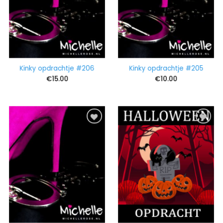
Kinky opdrachtje #206
Kinky opdrachtje #205
€
15.00
€
10.00