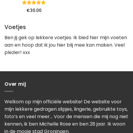
Waardering
€
30.00
5
uit 5
Voetjes
Ben jij gek op lekkere voetjes. Ik bied hier mijn voeten
aan en hoop dat ik jou hier blij mee kan maken. Veel
plezier! xxx
Over mij
Welkom op mijn officiële website! De website voor
mijn lekkere gedragen slipjes, lingerie, gebruikte toys,
foto’s en veel meer… Voor de mensen die mij nog niet
kennen, ik ben Michelle Rose en ben 28 jaar. Ik woon
in de mooie stad Groningen.