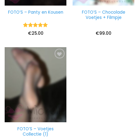
FOTO’S – Chocolade
FOTO’S – Panty en Kousen
Voetjes + Filmpje
Waardering
€
25.00
€
99.00
5
uit 5
FOTO’S – Voetjes
Collectie (1)