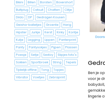
Bikini
Billen
Borsten
Boxershort
Buttplug
Catsuit
Chatten
Clitje
Dildo
DP
Gedragen Kousen
Geisha-balletjes
Groente
Harig
Hipster
Jurkje
Kerst
Kinky
Kontje
Doorsc
Kutje
Legging
Lippen
Panterprint
Panty
Pantysokjes
Pijpen
Plassen
Poesje
Setje
Sextoy
Slipjes foto's
Gedra
Sokken
Sportbroek
String
Tepels
Tijdelijk offline
Tong
Topjes
Ben je op
Vibrator
Voetjes
Zebraprint
voor je d
babydoll,
gemakkeli
lingerie 