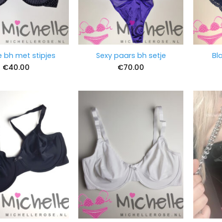
 bh met stipjes
Sexy paars bh setje
Bl
€
40.00
€
70.00