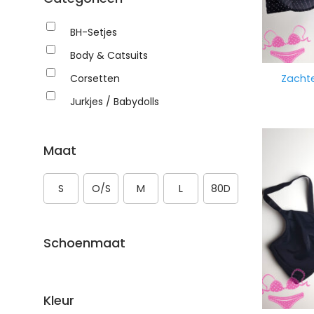
BH-Setjes
Body & Catsuits
Corsetten
Zachte
Jurkjes / Babydolls
Maat
S
O/S
M
L
80D
Schoenmaat
Kleur