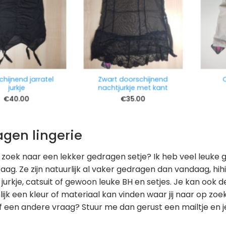
hijnend jarratel
Zwart doorschijnend
O
jurkje
nachtjurkje met kant
€
40.00
€
35.00
gen lingerie
 zoek naar een lekker gedragen setje? Ik heb veel leuke ge
raag. Ze zijn natuurlijk al vaker gedragen dan vandaag, hihi
 jurkje, catsuit of gewoon leuke BH en setjes. Je kan ook d
jk een kleur of materiaal kan vinden waar jij naar op zo
of een andere vraag? Stuur me dan gerust een mailtje en je 