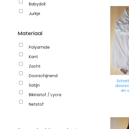
Babydoll
Jurkje
Setje
Materiaal
Catsuit
Bikini
Polyamide
Kant
Zacht
Doorschijnend
Schatt
Satijn
doorsc
en v
Bikinistof / Lycra
Netstof
Fluweel
Leer