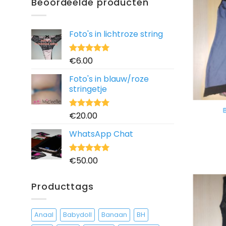
Beoordeelde producten
Foto's in lichtroze string
€
6.00
Waardering
5.00
uit 5
Foto's in blauw/roze
stringetje
B
€
20.00
Waardering
5.00
uit 5
WhatsApp Chat
€
50.00
Waardering
5.00
uit 5
Producttags
Anaal
Babydoll
Banaan
BH