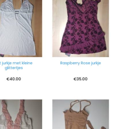
 jurkje met kleine
Raspberry Rose jurkje
glittertjes
€
40.00
€
35.00