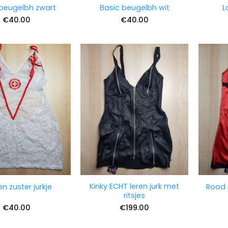
 beugelbh zwart
Basic beugelbh wit
L
€
40.00
€
40.00
Kinky ECHT leren jurk met
n zuster jurkje
Rood 
ritsjes
€
40.00
€
199.00