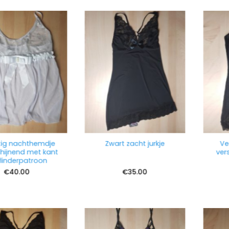
ig nachthemdje
Vee
Zwart zacht jurkje
hijnend met kant
vers
linderpatroon
€
40.00
€
35.00