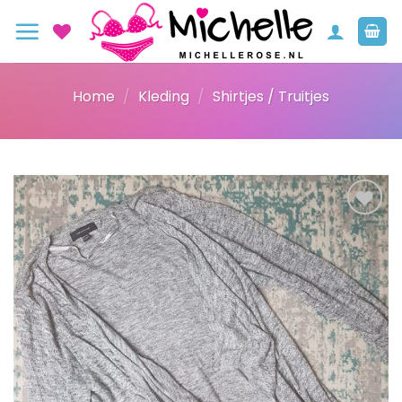
Ga
naar
inhoud
Home
/
Kleding
/
Shirtjes / Truitjes