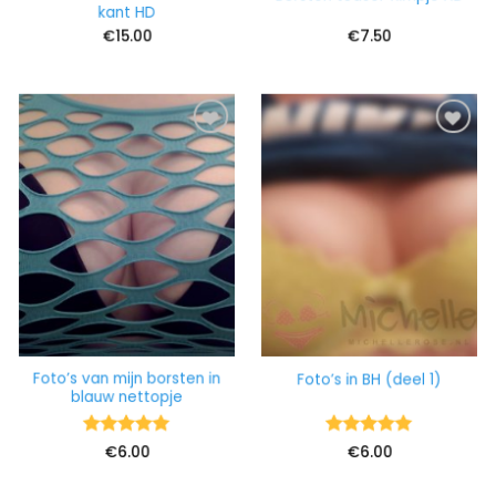
kant HD
€
15.00
€
7.50
Foto’s van mijn borsten in
Foto’s in BH (deel 1)
blauw nettopje
Waardering
Waardering
€
6.00
€
6.00
5
uit 5
5
uit 5