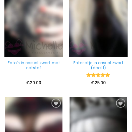
Foto’s in casual zwart met
Fotosetje in casual zwart
netstof
(deel 1)
Waardering
€
20.00
€
25.00
5
uit 5