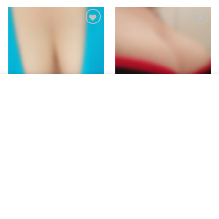
Voor een veilige en goed werkende website gebruikt deze website
cookies
.
Aanvaarden
Foto’s in BH (deel 2)
Foto’s in BH (deel 3)
Waardering
€
6.00
€
6.00
5
uit 5