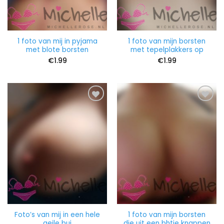
1 foto van mij in pyjama
1 foto van mijn borsten
met blote borsten
met tepelplakkers op
€
1.99
€
1.99
Foto’s van mij in een hele
1 foto van mijn borsten
geile bui
die uit een bhtje knappen