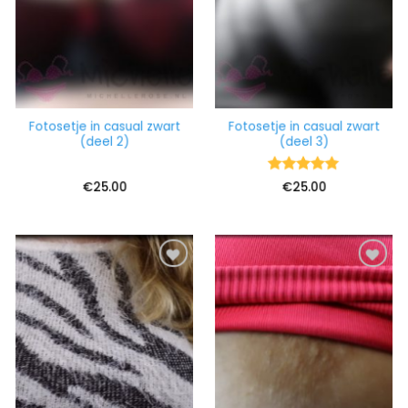
Fotosetje in casual zwart
Fotosetje in casual zwart
(deel 2)
(deel 3)
Waardering
€
25.00
€
25.00
5
uit 5