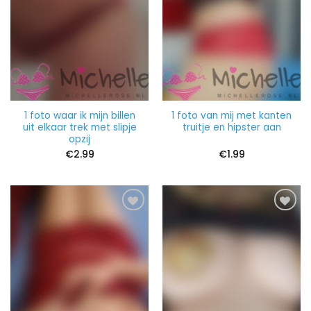
1 foto waar ik mijn billen
1 foto van mij met kanten
uit elkaar trek met slipje
truitje en hipster aan
opzij
€
2.99
€
1.99