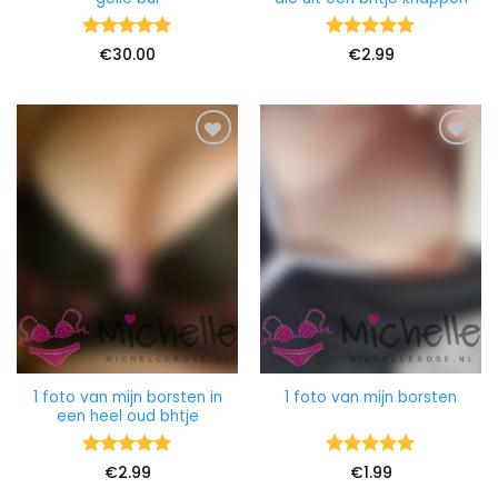
Waardering
Waardering
€
30.00
€
2.99
5
uit 5
5
uit 5
1 foto van mijn borsten in
1 foto van mijn borsten
een heel oud bhtje
Waardering
Waardering
€
2.99
€
1.99
5
uit 5
5
uit 5