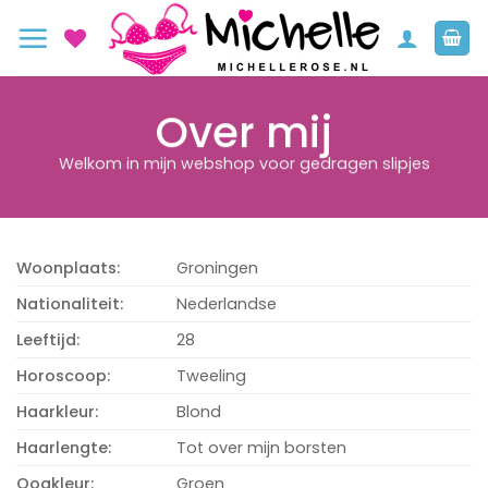
Ga
naar
inhoud
Over mij
Welkom in mijn webshop voor gedragen slipjes
Woonplaats:
Groningen
Nationaliteit:
Nederlandse
Leeftijd:
28
Horoscoop:
Tweeling
Haarkleur:
Blond
Haarlengte:
Tot over mijn borsten
Oogkleur:
Groen