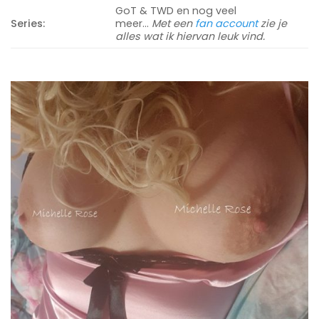
GoT & TWD en nog veel
Series:
meer…
Met een
fan account
zie je
alles wat ik hiervan leuk vind.