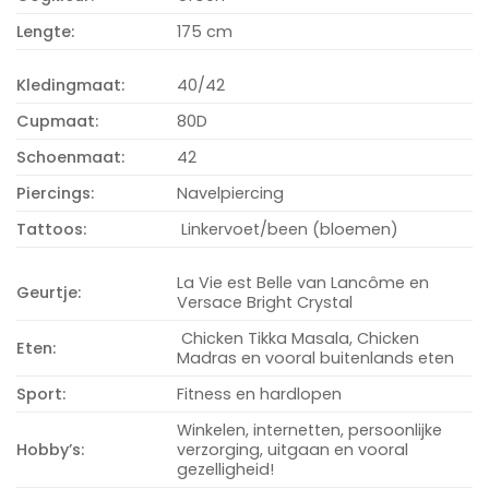
Lengte:
175 cm
Kledingmaat:
40/42
Cupmaat:
80D
Schoenmaat:
42
Piercings:
Navelpiercing
Tattoos:
Linkervoet/been (bloemen)
La Vie est Belle van Lancôme en
Geurtje:
Versace Bright Crystal
Chicken Tikka Masala, Chicken
Eten:
Madras en vooral buitenlands eten
Sport:
Fitness en hardlopen
Winkelen, internetten, persoonlijke
Hobby’s:
verzorging, uitgaan en vooral
gezelligheid!