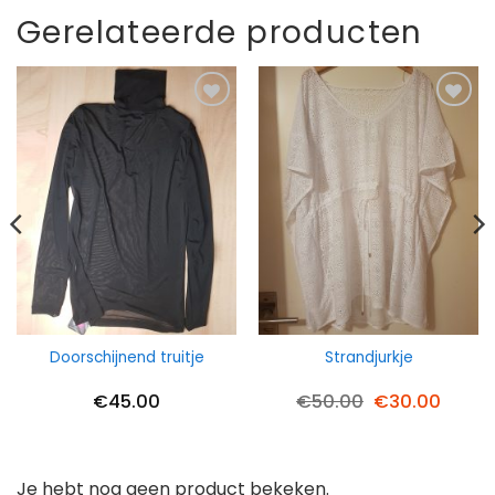
Gerelateerde producten
Doorschijnend truitje
Strandjurkje
Oorspronkelij
Huidi
€
45.00
€
50.00
€
30.00
prijs
prijs
was:
is:
€50.00.
€30.0
Je hebt nog geen product bekeken.