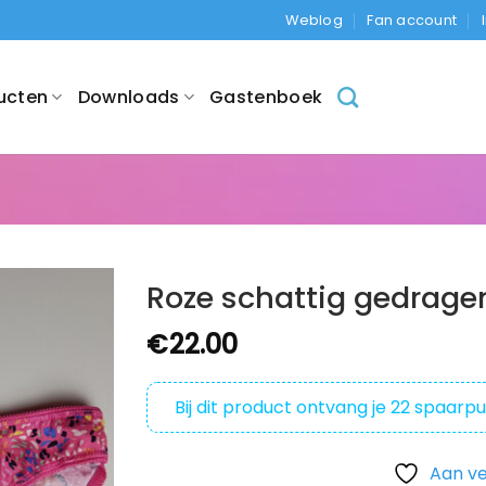
Weblog
Fan account
ucten
Downloads
Gastenboek
Roze schattig gedragen
€
22.00
Bij dit product ontvang je
22
spaarpu
Aan ve