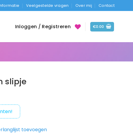
Informatie
Veelgestelde vragen
Over mij
Contact
Inloggen / Registreren
€
0.00
 slipje
nten!
rlanglijst toevoegen