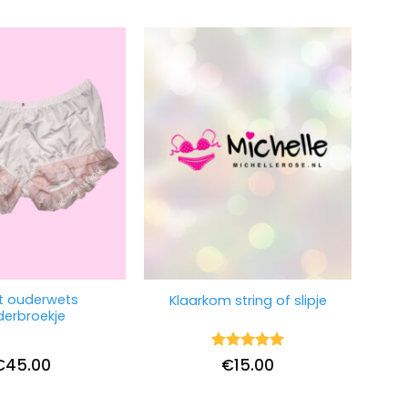
t ouderwets
Klaarkom string of slipje
erbroekje
Waardering
€
45.00
€
15.00
5
uit 5