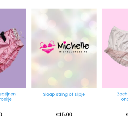
satijnen
Zach
Slaap string of slipje
roekje
ond
0
€
15.00