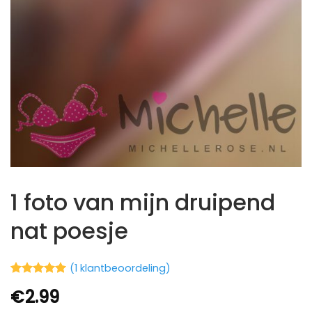
1 foto van mijn druipend
nat poesje
(
1
klantbeoordeling)
Waardering
2
€
2.99
5
op 5
gebaseerd