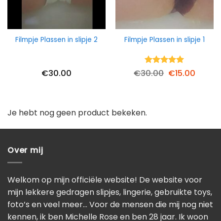
Filmpje Plassen in slipje 2
Filmpje Plassen in slipje 1
Waardering
Oorspronkelij
Huidig
€
30.00
€
30.00
€
15.00
5
uit 5
prijs
prijs
was:
is:
€30.00.
€15.00
Je hebt nog geen product bekeken.
Over mij
Welkom op mijn officiële website! De website voor
mijn lekkere gedragen slipjes, lingerie, gebruikte toys,
foto’s en veel meer… Voor de mensen die mij nog niet
kennen, ik ben Michelle Rose en ben 28 jaar. Ik woon