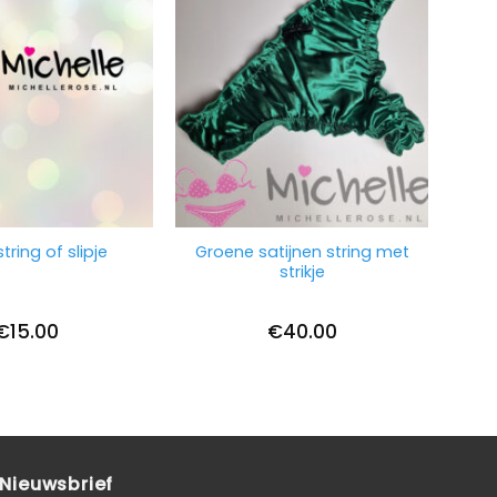
Groene satijnen string met
tring of slipje
strikje
€
15.00
€
40.00
Nieuwsbrief