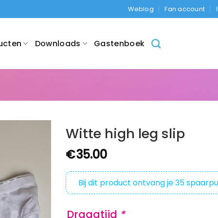
Weblog
Fan account
ucten
Downloads
Gastenboek
Witte high leg slip
€
35.00
Bij dit product ontvang je
35
spaarpu
Draagtijd
*