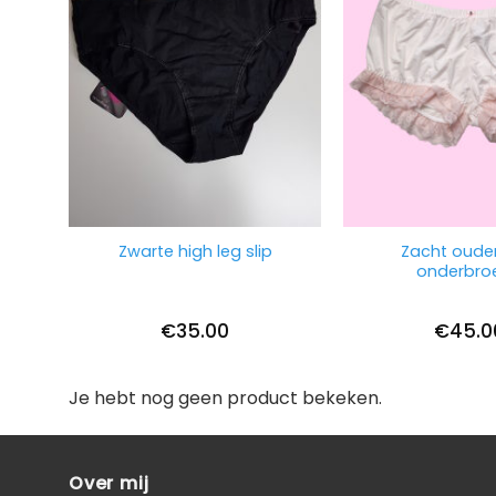
Zacht oude
Zwarte high leg slip
onderbroe
€
35.00
€
45.0
Je hebt nog geen product bekeken.
Over mij