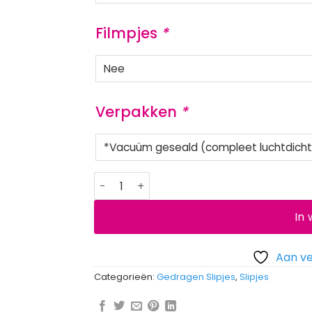
Filmpjes
*
Verpakken
*
Witte high leg slip aantal
In
Aan ve
Categorieën:
Gedragen Slipjes
,
Slipjes