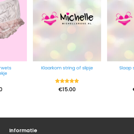
rwets
Klaarkom string of slipje
Slaap s
kje
Waardering
0
€
15.00
5
uit 5
Informatie