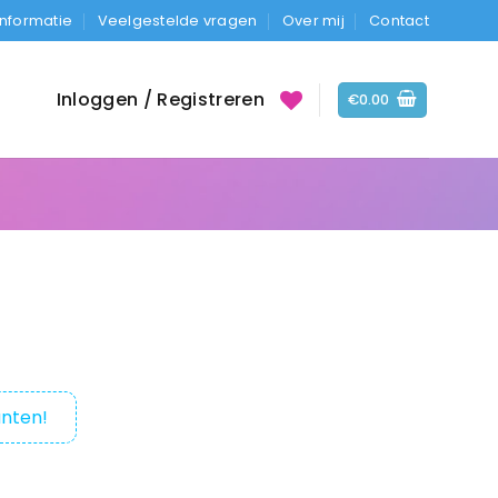
Informatie
Veelgestelde vragen
Over mij
Contact
Inloggen / Registreren
€
0.00
nten!