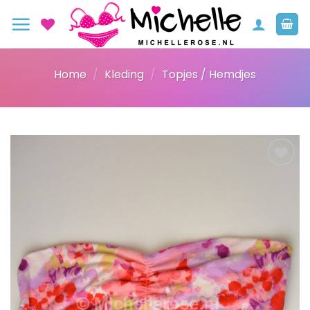
Ga
naar
inhoud
Home
/
Kleding
/
Topjes / Hemdjes