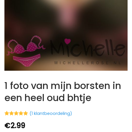
1 foto van mijn borsten in
een heel oud bhtje
(
1
klantbeoordeling)
Waardering
1
€
2.99
5
op 5
gebaseerd