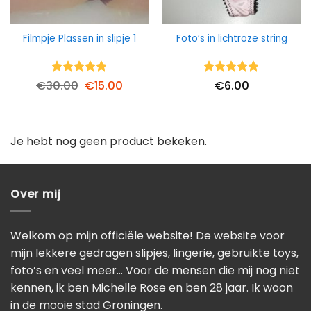
Filmpje Plassen in slipje 1
Foto’s in lichtroze string
Waardering
Oorspronkelijke
Huidige
Waardering
€
30.00
€
15.00
€
6.00
5
uit 5
prijs
prijs
5
uit 5
was:
is:
€30.00.
€15.00.
Je hebt nog geen product bekeken.
Over mij
Welkom op mijn officiële website! De website voor
mijn lekkere gedragen slipjes, lingerie, gebruikte toys,
foto’s en veel meer… Voor de mensen die mij nog niet
kennen, ik ben Michelle Rose en ben 28 jaar. Ik woon
in de mooie stad Groningen.