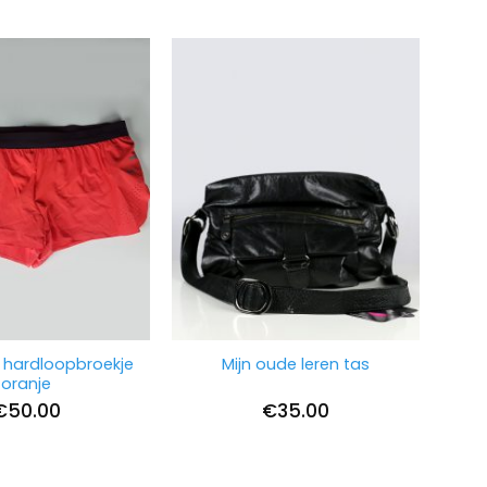
hardloopbroekje
Mijn oude leren tas
oranje
€
50.00
€
35.00