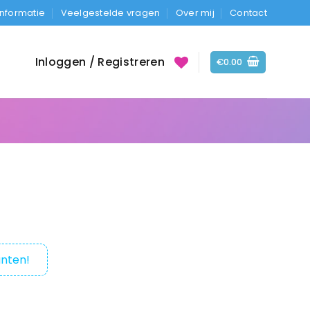
Informatie
Veelgestelde vragen
Over mij
Contact
Inloggen / Registreren
€
0.00
nten!