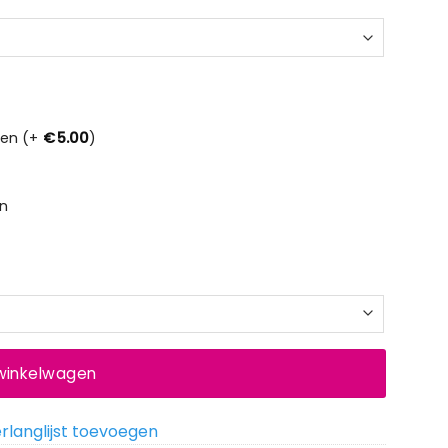
men (+
€
5.00
)
en
 winkelwagen
rlanglijst toevoegen