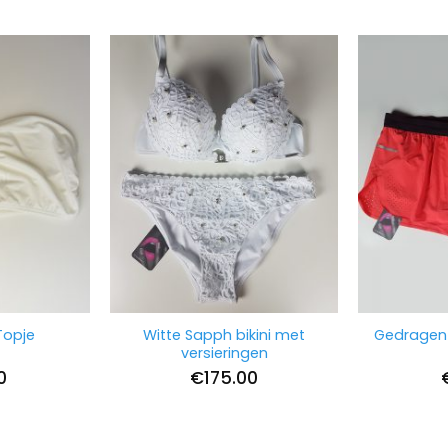
Witte Sapph bikini met
Gedragen 
Topje
versieringen
0
€
175.00