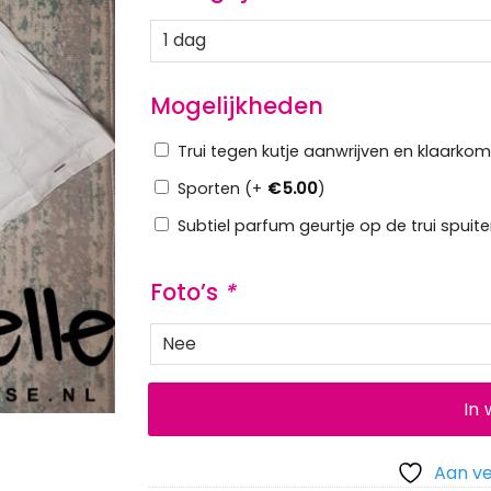
Mogelijkheden
Trui tegen kutje aanwrijven en klaarko
Sporten (+
€
5.00
)
Subtiel parfum geurtje op de trui spuit
Foto’s
*
In
Aan ve