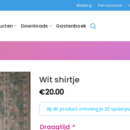
Weblog
Fan account
ucten
Downloads
Gastenboek
Wit shirtje
€
20.00
Bij dit product ontvang je
20
spaarpu
Draagtijd
*