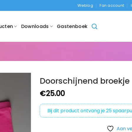
Weblog
Fan account
ucten
Downloads
Gastenboek
Doorschijnend broekje
€
25.00
Bij dit product ontvang je
25
spaarpu
Aan ve