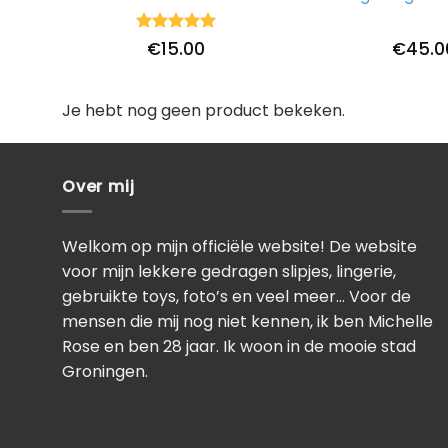
Waardering
€
15.00
€
45.0
5
uit 5
Je hebt nog geen product bekeken.
Over mij
Welkom op mijn officiële website! De website
voor mijn lekkere gedragen slipjes, lingerie,
gebruikte toys, foto’s en veel meer… Voor de
mensen die mij nog niet kennen, ik ben Michelle
Rose en ben 28 jaar. Ik woon in de mooie stad
Groningen.