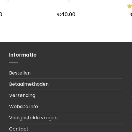
Wa
0
€
40.00
5
u
Informatie
Bestellen
Betaalmethoden
Verzending
Website info
Veelgestelde vragen
Contact