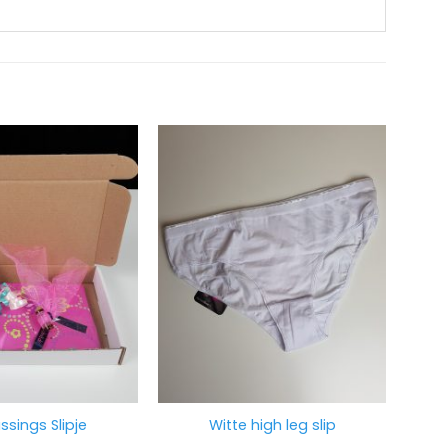
ssings Slipje
Witte high leg slip