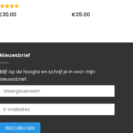
ardering
€
30.00
€
35.00
it 5
Nieuwsbrief
Blijf op de hoogte en schrijf je in voor mijn
nieuwsbrief.