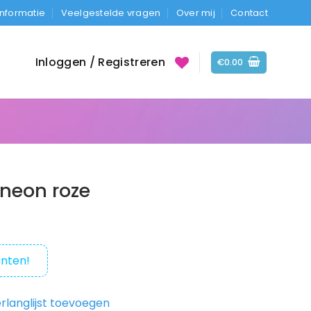
Informatie
Veelgestelde vragen
Over mij
Contact
Inloggen / Registreren
€
0.00
 neon roze
nten!
rlanglijst toevoegen