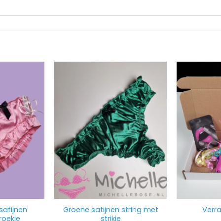
satijnen
Groene satijnen string met
Verra
roekje
strikje