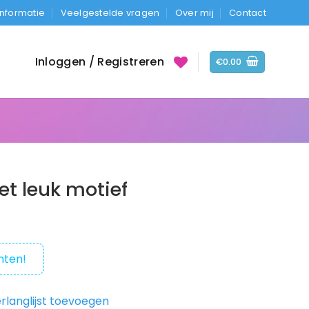
Informatie
Veelgestelde vragen
Over mij
Contact
Inloggen / Registreren
€
0.00
t leuk motief
nten!
rlanglijst toevoegen