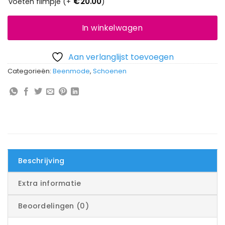
voeten filmpje (+
€
20.00
)
In winkelwagen
Aan verlanglijst toevoegen
Categorieën:
Beenmode
,
Schoenen
Beschrijving
Extra informatie
Beoordelingen (0)