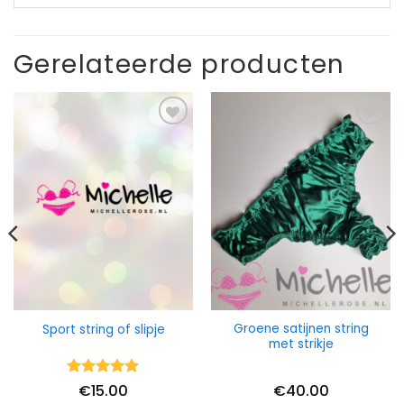
Gerelateerde producten
Groene satijnen string
Sport string of slipje
met strikje
Waardering
€
15.00
€
40.00
5
uit 5