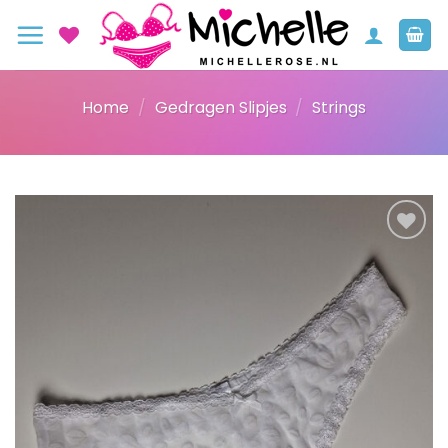
Ga
naar
inhoud
Home
/
Gedragen Slipjes
/
Strings