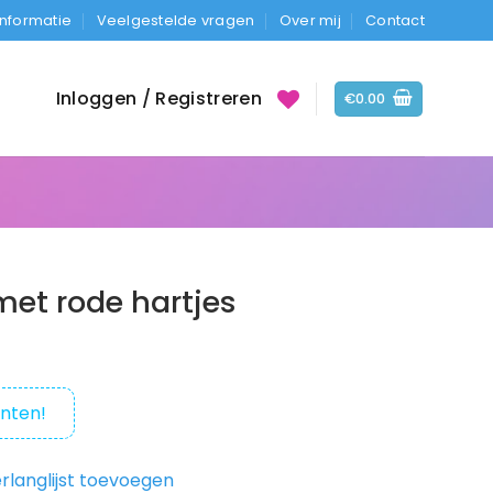
Informatie
Veelgestelde vragen
Over mij
Contact
Inloggen / Registreren
€
0.00
met rode hartjes
nten!
rlanglijst toevoegen