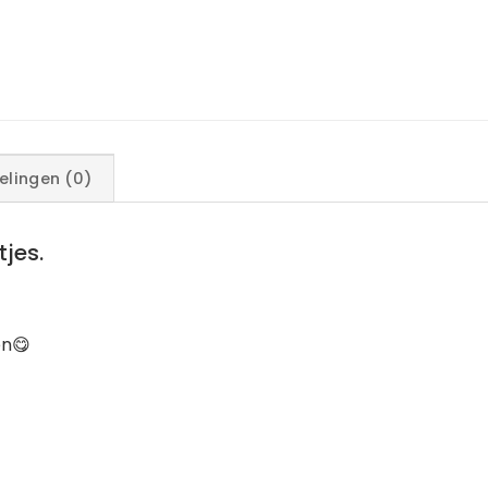
elingen (0)
jes.
en😋