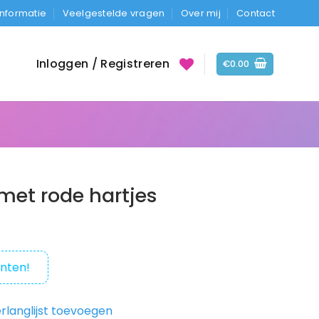
Informatie
Veelgestelde vragen
Over mij
Contact
Inloggen / Registreren
€
0.00
met rode hartjes
nten!
rlanglijst toevoegen