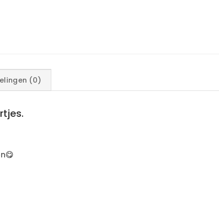
elingen (0)
tjes.
en😋