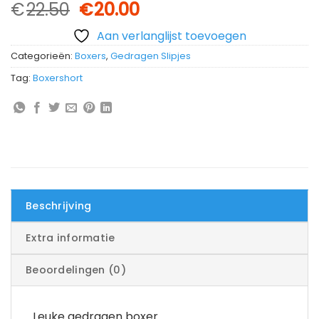
Oorspronkelijke
Huidige
€
22.50
€
20.00
prijs
prijs
Aan verlanglijst toevoegen
was:
is:
€22.50.
€20.00.
Categorieën:
Boxers
,
Gedragen Slipjes
Tag:
Boxershort
Beschrijving
Extra informatie
Beoordelingen (0)
Leuke gedragen boxer.