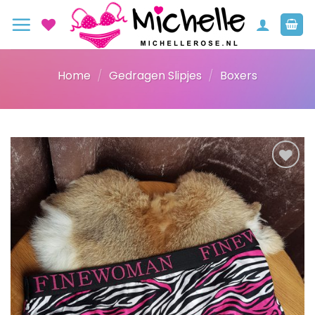
Ga
naar
inhoud
Home
/
Gedragen Slipjes
/
Boxers