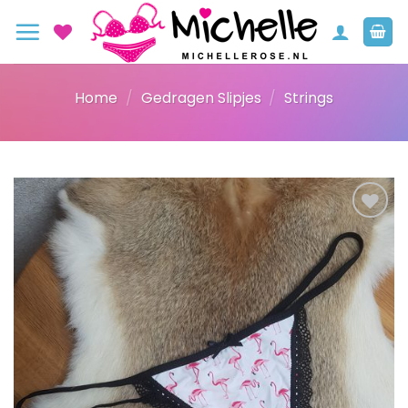
Ga
naar
inhoud
Home
/
Gedragen Slipjes
/
Strings