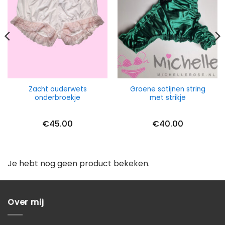
Zacht ouderwets
Groene satijnen string
onderbroekje
met strikje
€
45.00
€
40.00
Je hebt nog geen product bekeken.
Over mij