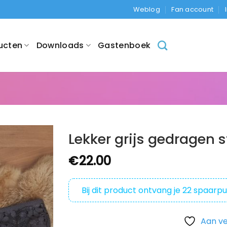
Weblog
Fan account
ucten
Downloads
Gastenboek
Lekker grijs gedragen s
€
22.00
Bij dit product ontvang je
22
spaarpu
Aan ve