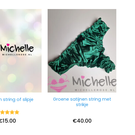
Groene satijnen string met
string of slipje
strikje
ardering
€
15.00
€
40.00
it 5