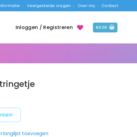
Informatie
Veelgestelde vragen
Over mij
Contact
Inloggen / Registreren
€
0.00
tringetje
nten!
rlanglijst toevoegen