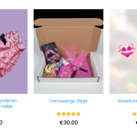
satijnen
Verrassings Slipje
Klaarkom 
roekje
Waardering
Wa
0
€
30.00
5
uit 5
5
u