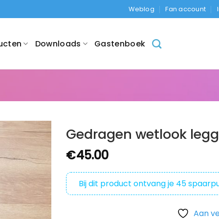
Weblog
Fan account
ucten
Downloads
Gastenboek
Gedragen wetlook legg
€
45.00
Bij dit product ontvang je
45
spaarpu
Aan ve