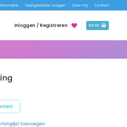
Informatie
Veelgestelde vragen
Over mij
Contact
Inloggen / Registreren
€
0.00
ing
nten!
rlanglijst toevoegen