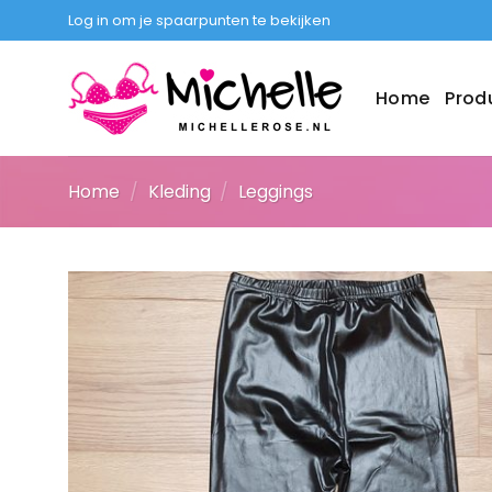
Ga
Log in om je spaarpunten te bekijken
naar
inhoud
Home
Prod
Home
/
Kleding
/
Leggings