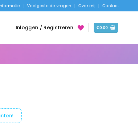
Informatie
Veelgestelde vragen
Over mij
Contact
Inloggen / Registreren
€
0.00
nten!