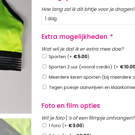
Hoe lang zal ik dit bhtje voor je dragen?
Extra mogelijkheden
*
Wat wil je dat ik er extra mee doe?
Sporten (+
€
5.00
)
Sporten 2 uur (vooral cardio) (+
€
10.0
Meerdere keren sporten (bij meerdere 
Tegen poesje aanwrijven en klaarkome
Foto en film opties
Wil je foto\’s of een filmpje ontvangen?
1 foto (+
€
3.00
)