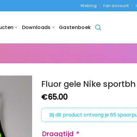
Weblog
Fan account
ucten
Downloads
Gastenboek
Fluor gele Nike sportbh
€
65.00
Bij dit product ontvang je
65
spaarpu
Draagtijd
*