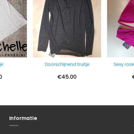
je
Doorschijnend truitje
Sexy roze
0
€
45.00
Informatie