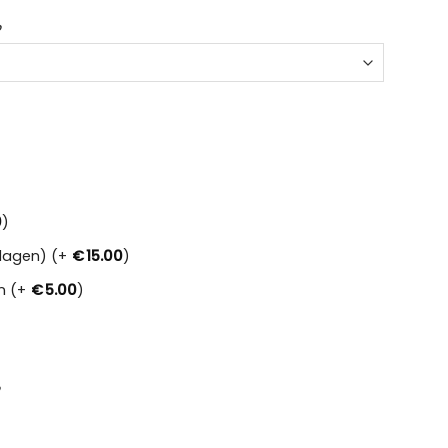
0
)
dagen) (+
€
15.00
)
n (+
€
5.00
)