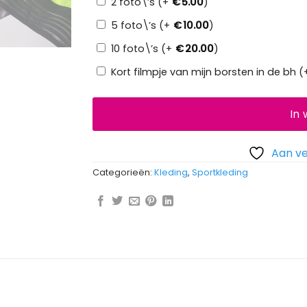
2 foto\’s (+
€
5.00
)
5 foto\’s (+
€
10.00
)
10 foto\’s (+
€
20.00
)
Kort filmpje van mijn borsten in de bh (
In
Aan ve
Categorieën:
Kleding
,
Sportkleding