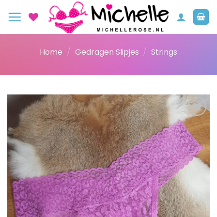
Ga
naar
inhoud
Home
/
Gedragen Slipjes
/
Strings