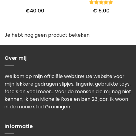
Waardering
€
40.00
€
15.00
5
uit 5
Je hebt nog geen product bekeken.
Over mij
Welkom op mijn officiële website! De website voor
mijn lekkere gedragen slipjes, lingerie, gebruikte toys,
foto’s en veel meer… Voor de mensen die mij nog niet
kennen, ik ben Michelle Rose en ben 28 jaar. Ik woon
in de mooie stad Groningen.
Informatie