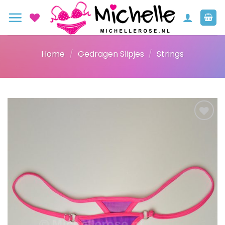
Ga
naar
inhoud
Home
/
Gedragen Slipjes
/
Strings