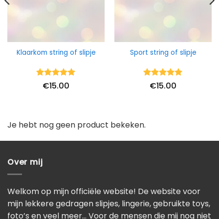
Klaarkom string of slipje
Sport string of slipje
Waardering
Waardering
€
15.00
€
15.00
5
uit 5
5
uit 5
Je hebt nog geen product bekeken.
Over mij
Welkom op mijn officiële website! De website voor
mijn lekkere gedragen slipjes, lingerie, gebruikte toys,
foto’s en veel meer… Voor de mensen die mij nog niet