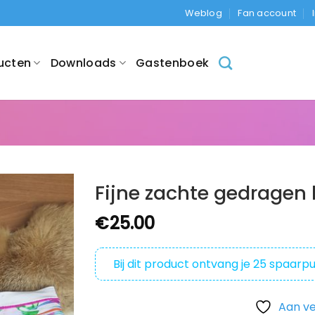
Weblog
Fan account
ucten
Downloads
Gastenboek
Fijne zachte gedragen 
€
25.00
Bij dit product ontvang je
25
spaarpu
Aan ve