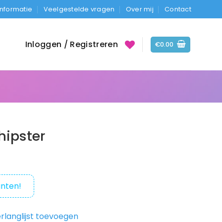
Informatie
Veelgestelde vragen
Over mij
Contact
Inloggen / Registreren
€
0.00
hipster
nten!
rlanglijst toevoegen