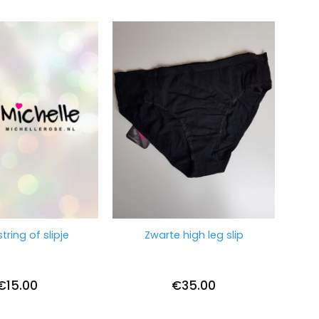
tring of slipje
Zwarte high leg slip
€
15.00
€
35.00