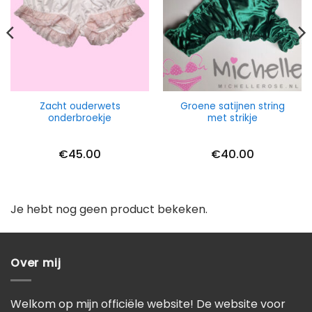
Zacht ouderwets
Groene satijnen string
onderbroekje
met strikje
€
45.00
€
40.00
Je hebt nog geen product bekeken.
Over mij
Welkom op mijn officiële website! De website voor