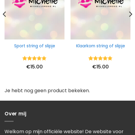
Sport string of slipje
Klaarkom string of slipje
Waardering
Waardering
€
15.00
€
15.00
5
uit 5
5
uit 5
Je hebt nog geen product bekeken.
Over mij
Welkom op mijn officiële website! De website voor