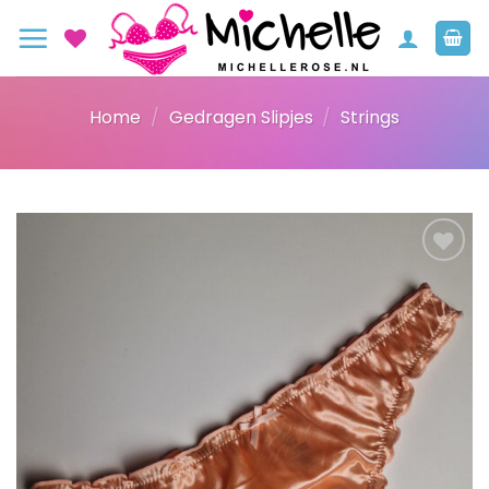
Ga
naar
inhoud
Home
/
Gedragen Slipjes
/
Strings