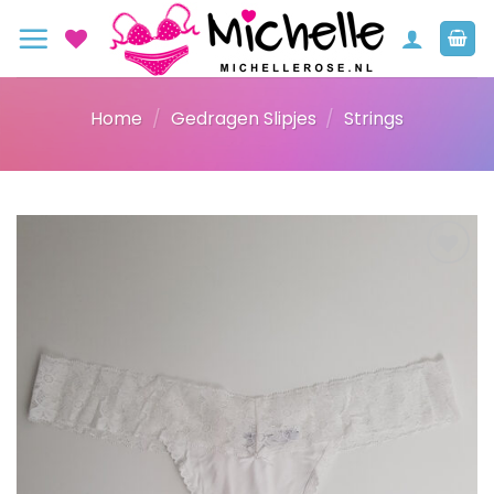
Ga
naar
inhoud
Home
/
Gedragen Slipjes
/
Strings