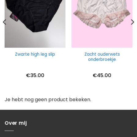
Zacht ouderwets
Zwarte high leg slip
onderbroekje
€
35.00
€
45.00
Je hebt nog geen product bekeken.
Over mij