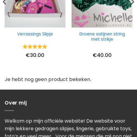
Groene satijnen string
Verrassings Slipje
met strikje
Waardering
€
30.00
€
40.00
5
uit 5
Je hebt nog geen product bekeken.
Over mij
Welkom op mijn officiële website! De website voor
mijn lekkere gedragen slipjes, lingerie, gebruikte toys,
foto’s en veel meer… Voor de mensen die mij nog niet