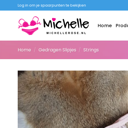
Ga
Log in om je spaarpunten te bekijken
naar
inhoud
Home
Prod
Home
/
Gedragen Slipjes
/
Strings