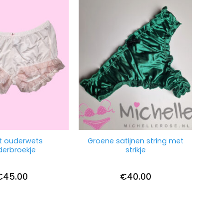
t ouderwets
Groene satijnen string met
erbroekje
strikje
€
45.00
€
40.00