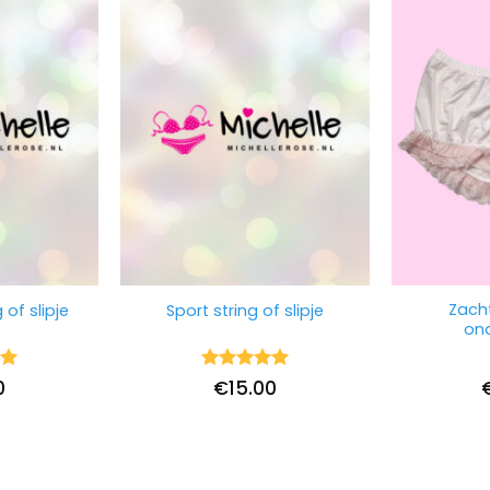
Zach
 of slipje
Sport string of slipje
ond
ng
Waardering
0
€
15.00
5
uit 5