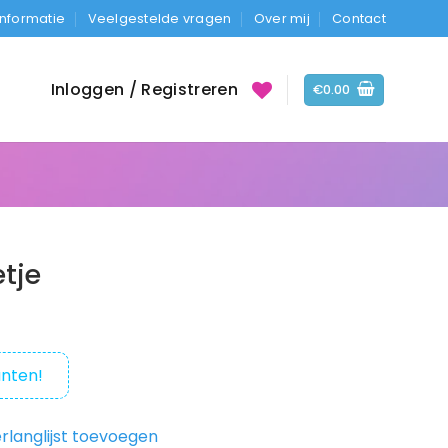
Informatie
Veelgestelde vragen
Over mij
Contact
Inloggen / Registreren
€
0.00
tje
nten!
rlanglijst toevoegen