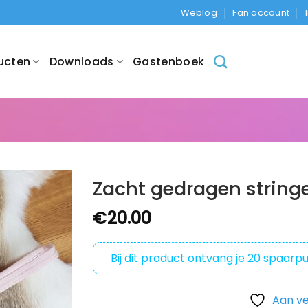
Weblog
Fan account
ucten
Downloads
Gastenboek
Zacht gedragen stringe
€
20.00
Bij dit product ontvang je
20
spaarpu
Aan ve