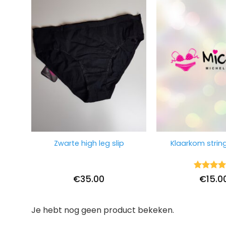
Zwarte high leg slip
Klaarkom string
Waarderi
€
35.00
€
15.0
5
uit 5
Je hebt nog geen product bekeken.