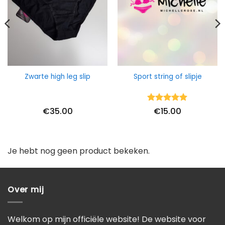
Zwarte high leg slip
Sport string of slipje
Waardering
€
35.00
€
15.00
5
uit 5
Je hebt nog geen product bekeken.
Over mij
Welkom op mijn officiële website! De website voor