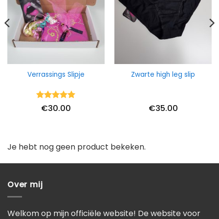
Verrassings Slipje
Zwarte high leg slip
Waardering
€
30.00
€
35.00
5
uit 5
Je hebt nog geen product bekeken.
Over mij
Welkom op mijn officiële website! De website voor