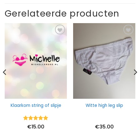
Gerelateerde producten
Klaarkom string of slipje
Witte high leg slip
Waardering
€
15.00
€
35.00
5
uit 5