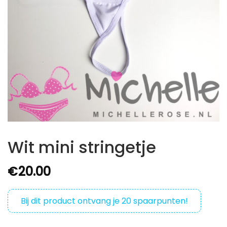
Wit mini stringetje
€
20.00
Bij dit product ontvang je
20
spaarpunten!