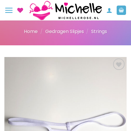
Ga
naar
inhoud
Home
/
Gedragen Slipjes
/
Strings