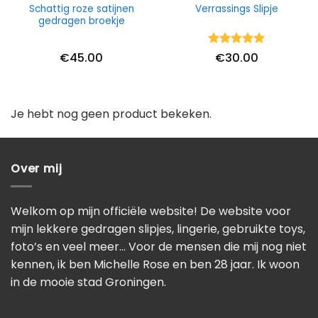
Schattig roze satijnen
Verrassings Slipje
gedragen broekje
Waardering
€
45.00
€
30.00
5
uit 5
Je hebt nog geen product bekeken.
Over mij
Welkom op mijn officiële website! De website voor
mijn lekkere gedragen slipjes, lingerie, gebruikte toys,
foto’s en veel meer… Voor de mensen die mij nog niet
kennen, ik ben Michelle Rose en ben 28 jaar. Ik woon
in de mooie stad Groningen.