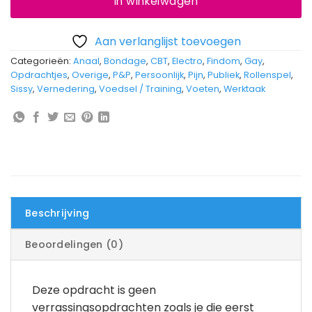
In winkelwagen
Aan verlanglijst toevoegen
Categorieën:
Anaal
,
Bondage
,
CBT
,
Electro
,
Findom
,
Gay
,
Opdrachtjes
,
Overige
,
P&P
,
Persoonlijk
,
Pijn
,
Publiek
,
Rollenspel
,
Sissy
,
Vernedering
,
Voedsel / Training
,
Voeten
,
Werktaak
Beschrijving
Beoordelingen (0)
Deze opdracht is geen
verrassingsopdrachten zoals je die eerst