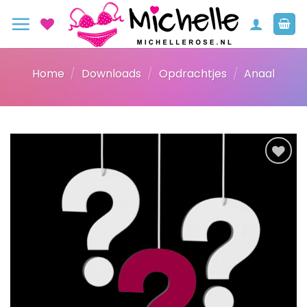
Ga
naar
inhoud
Home
/
Downloads
/
Opdrachtjes
/
Anaal