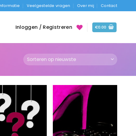
Informatie
Veelgestelde vragen
Over mij
Contact
Inloggen / Registreren
€
0.00