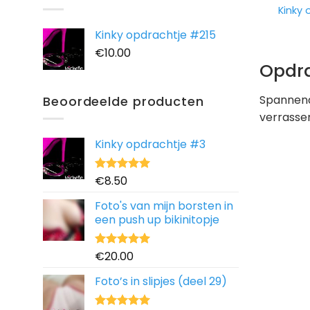
Kinky
Kinky opdrachtje #215
€
10.00
Opdra
Spannende
Beoordeelde producten
verrasse
Kinky opdrachtje #3
€
8.50
Waardering
5.00
uit 5
Foto's van mijn borsten in
een push up bikinitopje
€
20.00
Waardering
5.00
uit 5
Foto’s in slipjes (deel 29)