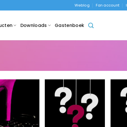
Weblog
Fan account
ucten
Downloads
Gastenboek