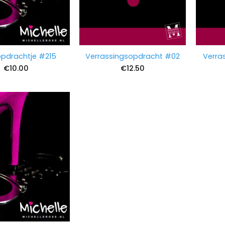
opdrachtje #215
Verrassingsopdracht #02
Verra
€
10.00
€
12.50