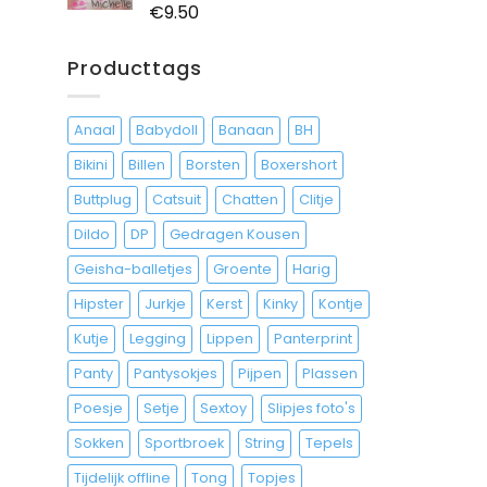
€
9.50
Waardering
5.00
uit 5
Producttags
Anaal
Babydoll
Banaan
BH
Bikini
Billen
Borsten
Boxershort
Buttplug
Catsuit
Chatten
Clitje
Dildo
DP
Gedragen Kousen
Geisha-balletjes
Groente
Harig
Hipster
Jurkje
Kerst
Kinky
Kontje
Kutje
Legging
Lippen
Panterprint
Panty
Pantysokjes
Pijpen
Plassen
Poesje
Setje
Sextoy
Slipjes foto's
Sokken
Sportbroek
String
Tepels
Tijdelijk offline
Tong
Topjes