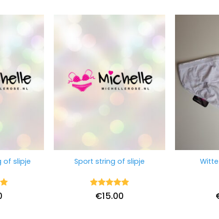
 of slipje
Sport string of slipje
Witte
ng
Waardering
0
€
15.00
5
uit 5