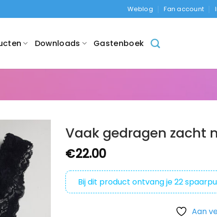
Weblog
Fan account
ucten
Downloads
Gastenboek
Vaak gedragen zacht m
€
22.00
Bij dit product ontvang je
22
spaarpu
Aan ve