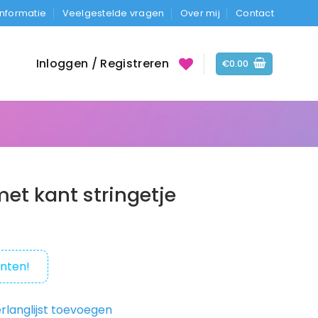
Informatie
Veelgestelde vragen
Over mij
Contact
Inloggen / Registreren
€
0.00
et kant stringetje
nten!
rlanglijst toevoegen