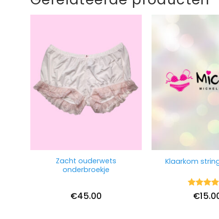
Zacht ouderwets
Klaarkom string
onderbroekje
Waarderi
€
45.00
€
15.0
5
uit 5