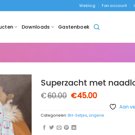
Weblog
Fan account
ucten
Downloads
Gastenboek
Superzacht met naadloo
Oorspronkelijke
Huidige
€
60.00
€
45.00
prijs
prijs
Aan ve
was:
is:
€60.00.
€45.00.
Categorieën:
BH-Setjes
,
Lingerie