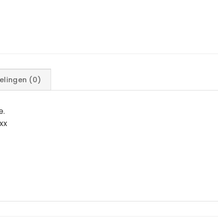
elingen (0)
e.
xxx