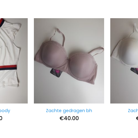
 body
Zachte gedragen bh
Zach
0
€
40.00