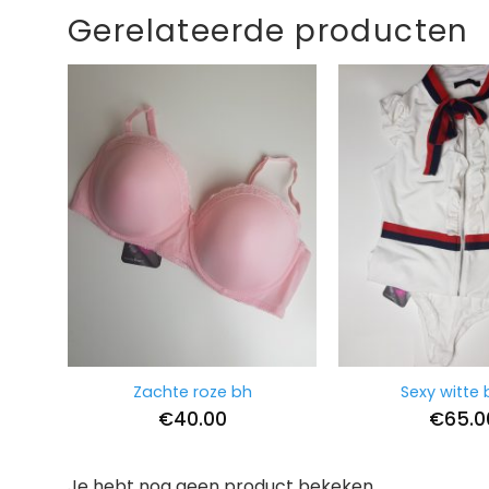
Gerelateerde producten
Zachte roze bh
Sexy witte
€
40.00
€
65.0
Je hebt nog geen product bekeken.