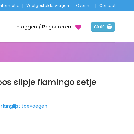
Informatie
Veelgestelde vragen
Over mij
Contact
Inloggen / Registreren
€
0.00
s slipje flamingo setje
rlanglijst toevoegen