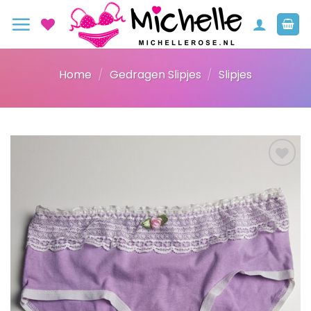
Ga
naar
inhoud
Home
/
Gedragen Slipjes
/
Slipjes