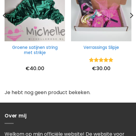
Groene satijnen string
Verrassings Slipje
met strikje
Waardering
€
40.00
€
30.00
5
uit 5
Je hebt nog geen product bekeken.
Over mij
Welkom op mijn officiële website! De website voor