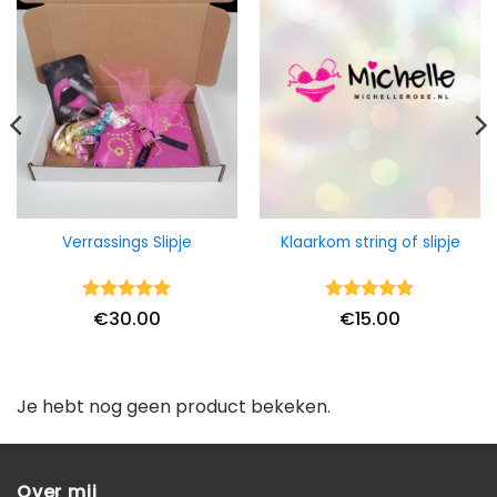
Verrassings Slipje
Klaarkom string of slipje
Waardering
Waardering
€
30.00
€
15.00
5
uit 5
5
uit 5
Je hebt nog geen product bekeken.
Over mij