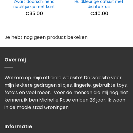
Zwart doorschijnend
Huidkleurige catsuit met
nachtjurkje met kant
dichte kruis
€
35.00
€
40.00
Je hebt nog geen product bekeken.
Over mij
Welkom op mijn officiële website! De website voor
mijn lekkere gedragen slipjes, lingerie, gebruikte toys,
foto’s en veel meer… Voor de mensen die mij nog niet
kennen, ik ben Michelle Rose en ben 28 jaar. Ik woon
in de mooie stad Groningen.
Informatie