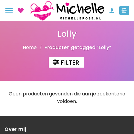
Ga
naar
inhoud
Lolly
Home
/
Producten getagged “Lolly”
FILTER
Geen producten gevonden die aan je zoekcriteria
voldoen.
Over mij